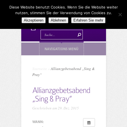
Diese Website benutzt Cookies. Wenn Sie die Website weiter
nutzen, stimmen Sie der Verwendung von Cookies zu.
Akzeptieren
Ablehnen
Erfahren Sie mehr
NAVIGATIONS MENÜ
Startseite
»
Allianzgebetsabend „Sing &
Pray“
Allianzgebetsabend
„Sing & Pray“
Geschrieben am 29. Dez. 2015
WANN: