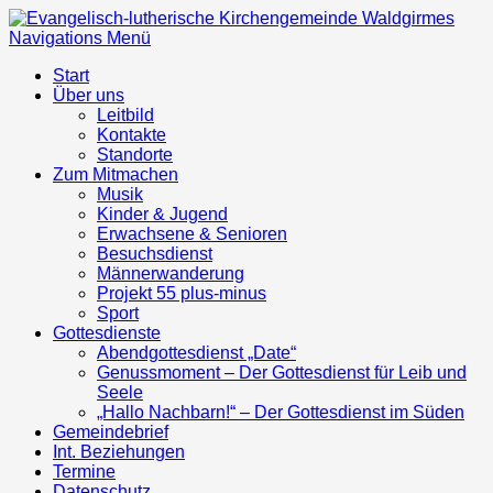
Navigations Menü
Start
Über uns
Leitbild
Kontakte
Standorte
Zum Mitmachen
Musik
Kinder & Jugend
Erwachsene & Senioren
Besuchsdienst
Männerwanderung
Projekt 55 plus-minus
Sport
Gottesdienste
Abendgottesdienst „Date“
Genussmoment – Der Gottesdienst für Leib und
Seele
„Hallo Nachbarn!“ – Der Gottesdienst im Süden
Gemeindebrief
Int. Beziehungen
Termine
Datenschutz